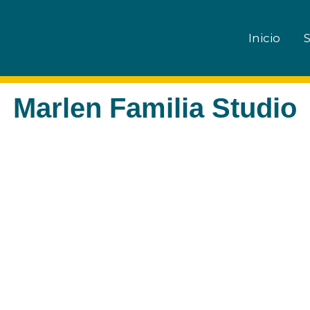
Inicio
S
Marlen Familia Studio